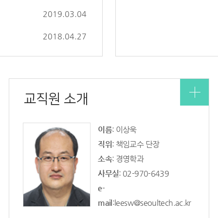
2019.03.04
2018.04.27
교직원 소개
이름
: 이상욱
직위
: 책임교수 단장
소속
: 경영학과
사무실
: 02-970-6439
e-
mail
:leesw@seoultech.ac.kr